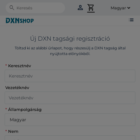
person
shopping_cart
Search
list
Új DXN tagsági regisztráció
Töltsd ki az alábbi űrlapot, hogy részesülj a DXN tagság által
nyújtotta előnyökből.
*
Keresztnév
Vezetéknév
*
Állampolgárság
*
Nem