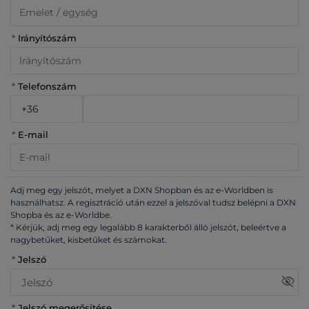
*
Irányítószám
*
Telefonszám
*
E-mail
Adj meg egy jelszót, melyet a DXN Shopban és az e-Worldben is
használhatsz. A regisztráció után ezzel a jelszóval tudsz belépni a DXN
Shopba és az e-Worldbe.
* Kérjük, adj meg egy legalább 8 karakterből álló jelszót, beleértve a
nagybetűket, kisbetűket és számokat.
*
Jelszó
visibility_off
*
Jelszó megerősítése