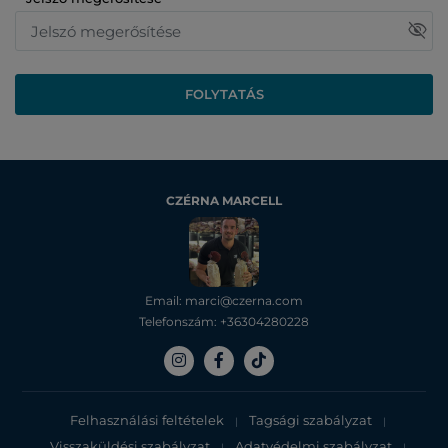
visibility_off
FOLYTATÁS
CZÉRNA MARCELL
Email: marci@czerna.com
Telefonszám: +36304280228
Felhasználási feltételek
Tagsági szabályzat
|
|
Visszaküldési szabályzat
Adatvédelmi szabályzat
|
|