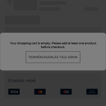
Rendelés összegzése
Your shopping cart is empty. Please add at least one product
before checkout.
Összesen
0.00
Megtakarítás a fogyasztói árhoz képest
(
0.00
)
TERMÉKVÁSÁRLÁS TAGI ÁRON
Fizetési mód
Banki
Átutalás