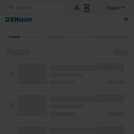
person
shopping_cart
Search
list
1. Kosár
2. Szállítás
3. Áttekintés, fizetés