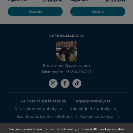
24 130.00 Ft
24 130.00 Ft
Fogyasztói ár
Fogyasztói ár
Kosárba
Kosárba
CZÉRNA MARCELL
Email: marci@czerna.com
Telefonszám: +36304280228
Felhasználási feltételek
Tagsági szabályzat
|
|
Visszaküldési szabályzat
Adatvédelmi szabályzat
|
|
Szállítási és fizetési feltételek
Cookie szabályzat
|
|
Adatvédelmi tájékoztató
We use cookies to ensure basic functionality, analyze traffic, and personalize