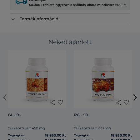
local_shipping
kiszállítjuk.
60.000 Ft felett ingyenes a szállítás, alatta mindössze 600 Ft.
Termékinformáció
Neked ajánlott
‹
›
share
favorite
share
favorite
GL - 90
RG - 90
90 kapszula x 450 mg
90 kapszula x 270 mg
18 850.00 Ft
18 850.00 Ft
Tagsági ár
Tagsági ár