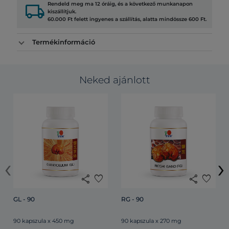
local_shipping
Rendeld meg ma 12 óráig, és a következő munkanapon
kiszállítjuk.
60.000 Ft felett ingyenes a szállítás, alatta mindössze 600 Ft.
Termékinformáció
Neked ajánlott
‹
›
share
favorite
share
favorite
GL - 90
RG - 90
90 kapszula x 450 mg
90 kapszula x 270 mg