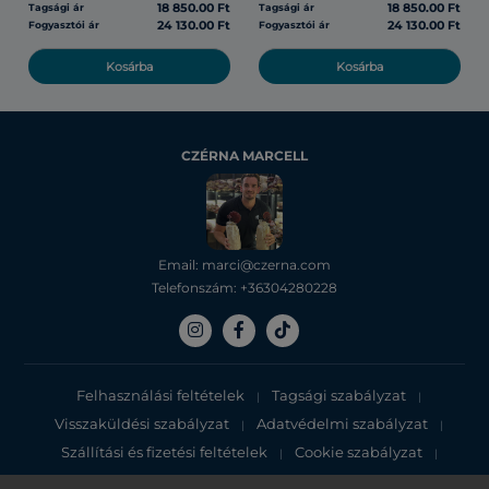
18 850.00 Ft
18 850.00 Ft
Tagsági ár
Tagsági ár
24 130.00 Ft
24 130.00 Ft
Fogyasztói ár
Fogyasztói ár
Kosárba
Kosárba
CZÉRNA MARCELL
Email: marci@czerna.com
Telefonszám: +36304280228
Felhasználási feltételek
Tagsági szabályzat
|
|
Visszaküldési szabályzat
Adatvédelmi szabályzat
|
|
Szállítási és fizetési feltételek
Cookie szabályzat
|
|
Adatvédelmi tájékoztató