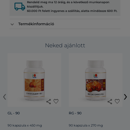
local_shipping
Rendeld meg ma 12 óráig, és a következő munkanapon
kiszállítjuk.
60.000 Ft felett ingyenes a szállítás, alatta mindössze 600 Ft.
Termékinformáció
Neked ajánlott
‹
›
share
favorite
share
favorite
GL - 90
RG - 90
90 kapszula x 450 mg
90 kapszula x 270 mg