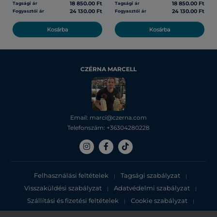
18 850.00 Ft
18 850.00 Ft
Tagsági ár
Tagsági ár
24 130.00 Ft
24 130.00 Ft
Fogyasztói ár
Fogyasztói ár
Kosárba
Kosárba
CZÉRNA MARCELL
Email: marci@czerna.com
Telefonszám: +36304280228
Felhasználási feltételek
Tagsági szabályzat
|
|
Visszaküldési szabályzat
Adatvédelmi szabályzat
|
|
Szállítási és fizetési feltételek
Cookie szabályzat
|
|
Adatvédelmi tájékoztató