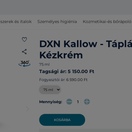
szerek és italok
Személyes higiénia
Kozmetikai-és bőrápol
favorite
DXN Kallow - Táplá
share
Kézkrém
75 ml
Tagsági ár: 5 150.00 Ft
Fogyasztói ár:
6 590.00 Ft
Mennyiség:
arrow_forward_ios
KOSÁRBA