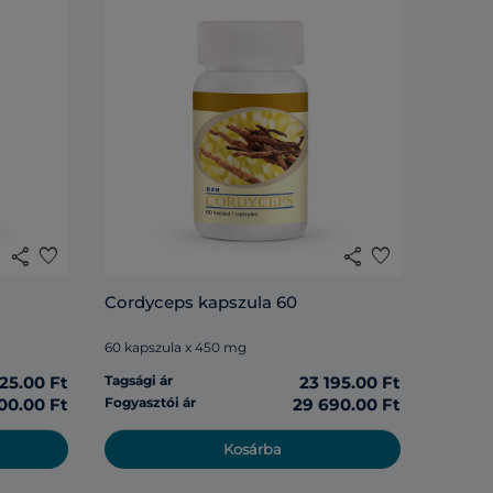
share
favorite
share
favorite
Cordyceps kapszula 60
60 kapszula x 450 mg
125.00 Ft
Tagsági ár
23 195.00 Ft
00.00 Ft
Fogyasztói ár
29 690.00 Ft
Kosárba