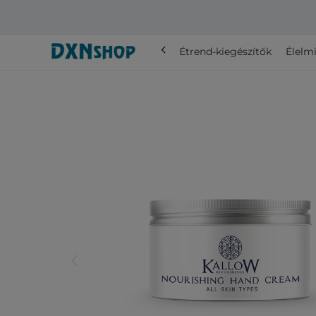
chevron_left
Összes
Étrend-kiegészítők
Élelmi
arrow_back_ios