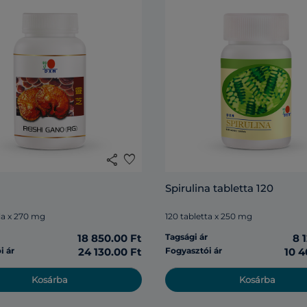
share
favorite
Spirulina tabletta 120
la x 270 mg
120 tabletta x 250 mg
r
18 850.00 Ft
Tagsági ár
8 
i ár
24 130.00 Ft
Fogyasztói ár
10 4
Kosárba
Kosárba