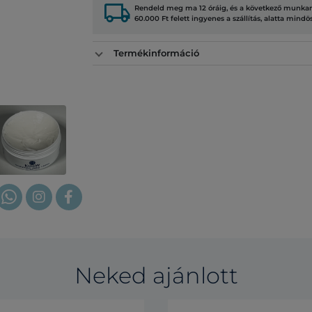
local_shipping
Rendeld meg ma 12 óráig, és a következő munkana
60.000 Ft felett ingyenes a szállítás, alatta mindö
Termékinformáció
Neked ajánlott