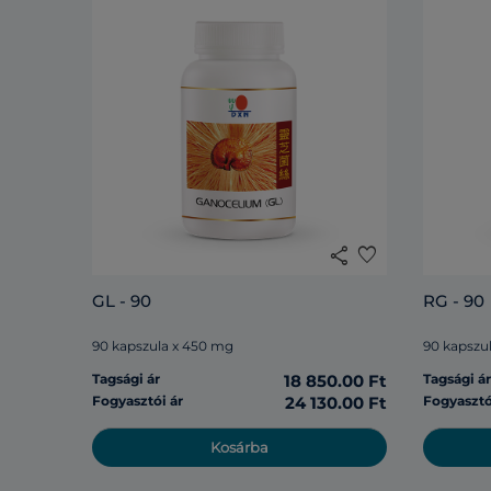
share
favorite
GL - 90
RG - 90
90 kapszula x 450 mg
90 kapszu
Tagsági ár
18 850.00 Ft
Tagsági á
Fogyasztói ár
24 130.00 Ft
Fogyasztó
Kosárba