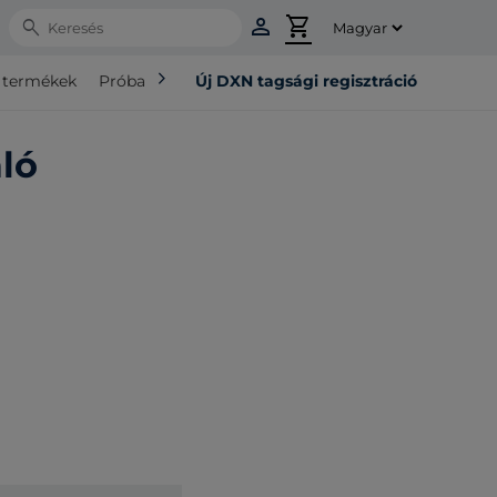
person
shopping_cart
Search
chevron_right
ó termékek
Próba csomag
Új DXN tagsági regisztráció
ló