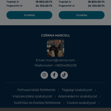
18 850.00 Ft
18 850.00 Ft
Tagsági ár
Tagsági ár
24 130.00 Ft
24 130.00 Ft
Fogyasztói ár
Fogyasztói ár
Kosárba
Kosárba
CZÉRNA MARCELL
Email: marci@czerna.com
Telefonszám: +36304280228
Felhasználási feltételek
Tagsági szabályzat
|
|
Visszaküldési szabályzat
Adatvédelmi szabályzat
|
|
Szállítási és fizetési feltételek
Cookie szabályzat
|
|
Adatvédelmi tájékoztató