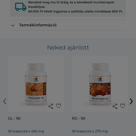
local_shipping
Rendeld meg ma 12 óráig, és a következő munkanapon
kiszállítjuk.
60.000 Ft felett ingyenes a szállítás, alatta mindössze 600 Ft.
Termékinformáció
Neked ajánlott
‹
›
share
favorite
share
favorite
GL - 90
RG - 90
90 kapszula x 450 mg
90 kapszula x 270 mg