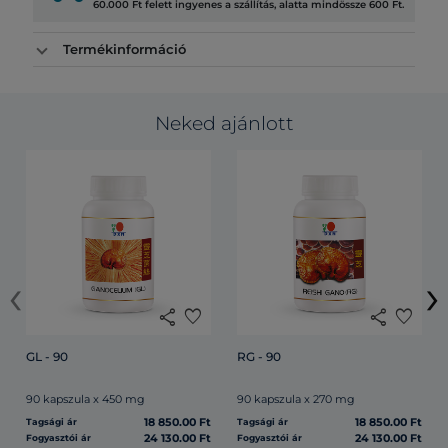
60.000 Ft felett ingyenes a szállítás, alatta mindössze 600 Ft.
Termékinformáció
Neked ajánlott
‹
›
share
favorite
share
favorite
GL - 90
RG - 90
90 kapszula x 450 mg
90 kapszula x 270 mg
18 850.00 Ft
18 850.00 Ft
Tagsági ár
Tagsági ár
24 130.00 Ft
24 130.00 Ft
Fogyasztói ár
Fogyasztói ár