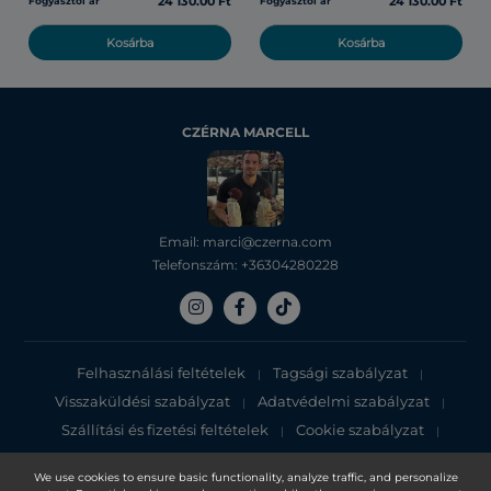
24 130.00 Ft
24 130.00 Ft
Fogyasztói ár
Fogyasztói ár
Kosárba
Kosárba
CZÉRNA MARCELL
Email: marci@czerna.com
Telefonszám: +36304280228
Felhasználási feltételek
Tagsági szabályzat
|
|
Visszaküldési szabályzat
Adatvédelmi szabályzat
|
|
Szállítási és fizetési feltételek
Cookie szabályzat
|
|
Adatvédelmi tájékoztató
We use cookies to ensure basic functionality, analyze traffic, and personalize