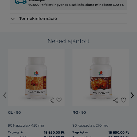
local_shipping
kiszállítjuk.
60.000 Ft felett ingyenes a szállítás, alatta mindössze 600 Ft.
Termékinformáció
Neked ajánlott
‹
›
share
favorite
share
favorite
GL - 90
RG - 90
90 kapszula x 450 mg
90 kapszula x 270 mg
18 850.00 Ft
18 850.00 Ft
Tagsági ár
Tagsági ár