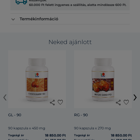
local_shipping
kiszállítjuk.
60.000 Ft felett ingyenes a szállítás, alatta mindössze 600 Ft.
Termékinformáció
Neked ajánlott
‹
›
share
favorite
share
favorite
GL - 90
RG - 90
90 kapszula x 450 mg
90 kapszula x 270 mg
18 850.00 Ft
18 850.00 Ft
Tagsági ár
Tagsági ár