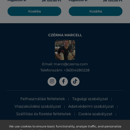
24 130.00 Ft
24 130.00 Ft
Fogyasztói ár
Fogyasztói ár
Kosárba
Kosárba
CZÉRNA MARCELL
Email: marci@czerna.com
Telefonszám: +36304280228
Felhasználási feltételek
Tagsági szabályzat
|
|
Visszaküldési szabályzat
Adatvédelmi szabályzat
|
|
Szállítási és fizetési feltételek
Cookie szabályzat
|
|
Adatvédelmi tájékoztató
We use cookies to ensure basic functionality, analyze traffic, and personalize