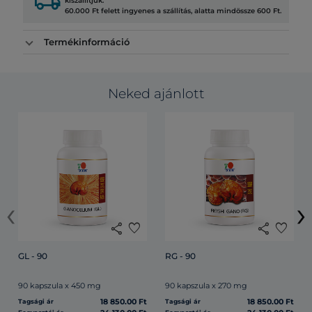
local_shipping
kiszállítjuk.
60.000 Ft felett ingyenes a szállítás, alatta mindössze 600 Ft.
Termékinformáció
Neked ajánlott
‹
›
share
favorite
share
favorite
GL - 90
RG - 90
90 kapszula x 450 mg
90 kapszula x 270 mg
18 850.00 Ft
18 850.00 Ft
Tagsági ár
Tagsági ár