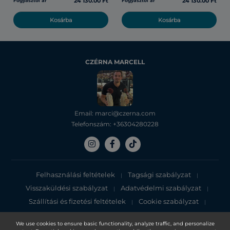
24 130.00 Ft
24 130.00 Ft
Fogyasztói ár
Fogyasztói ár
Kosárba
Kosárba
CZÉRNA MARCELL
Email: marci@czerna.com
Telefonszám: +36304280228
Felhasználási feltételek
Tagsági szabályzat
|
|
Visszaküldési szabályzat
Adatvédelmi szabályzat
|
|
Szállítási és fizetési feltételek
Cookie szabályzat
|
|
Adatvédelmi tájékoztató
We use cookies to ensure basic functionality, analyze traffic, and personalize