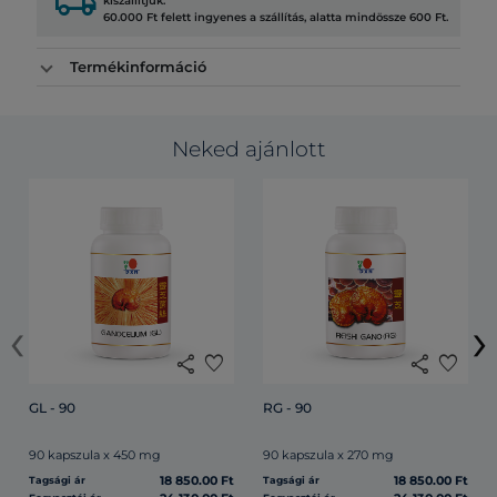
local_shipping
kiszállítjuk.
60.000 Ft felett ingyenes a szállítás, alatta mindössze 600 Ft.
Termékinformáció
Neked ajánlott
‹
›
share
favorite
share
favorite
GL - 90
RG - 90
90 kapszula x 450 mg
90 kapszula x 270 mg
18 850.00 Ft
18 850.00 Ft
Tagsági ár
Tagsági ár