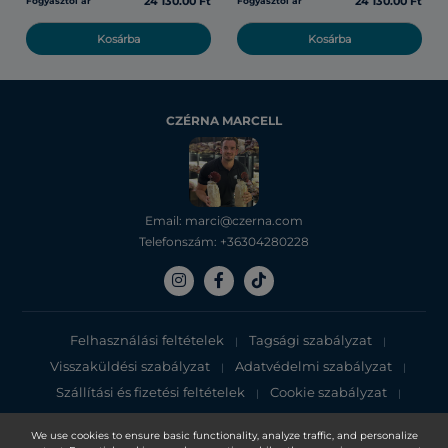
24 130.00 Ft
24 130.00 Ft
Fogyasztói ár
Fogyasztói ár
Kosárba
Kosárba
CZÉRNA MARCELL
Email: marci@czerna.com
Telefonszám: +36304280228
Felhasználási feltételek
Tagsági szabályzat
|
|
Visszaküldési szabályzat
Adatvédelmi szabályzat
|
|
Szállítási és fizetési feltételek
Cookie szabályzat
|
|
Adatvédelmi tájékoztató
We use cookies to ensure basic functionality, analyze traffic, and personalize