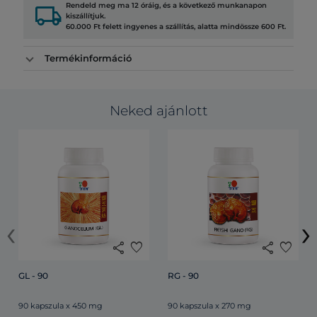
local_shipping
Rendeld meg ma 12 óráig, és a következő munkanapon
kiszállítjuk.
60.000 Ft felett ingyenes a szállítás, alatta mindössze 600 Ft.
Termékinformáció
Neked ajánlott
‹
›
share
favorite
share
favorite
GL - 90
RG - 90
90 kapszula x 450 mg
90 kapszula x 270 mg