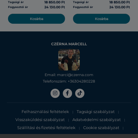
18 850.00 Ft
18 850.00 Ft
Tagsági ár
Tagsági ár
24 130.00 Ft
24 130.00 Ft
Fogyasztói ár
Fogyasztói ár
Kosárba
Kosárba
CZÉRNA MARCELL
Email: marci@czerna.com
Telefonszám: +36304280228
Felhasználási feltételek
Tagsági szabályzat
|
|
Visszaküldési szabályzat
Adatvédelmi szabályzat
|
|
Szállítási és fizetési feltételek
Cookie szabályzat
|
|
Adatvédelmi tájékoztató