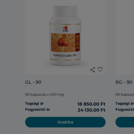
share
favorite
GL - 90
RG - 90
90 kapszula x 450 mg
90 kapszu
Tagsági ár
18 850.00 Ft
Tagsági á
Fogyasztói ár
24 130.00 Ft
Fogyasztó
Kosárba