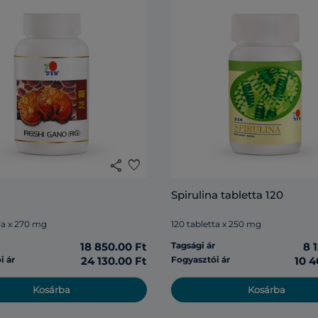
share
favorite
Spirulina tabletta 120
la x 270 mg
120 tabletta x 250 mg
r
18 850.00 Ft
Tagsági ár
8 
i ár
24 130.00 Ft
Fogyasztói ár
10 4
Kosárba
Kosárba