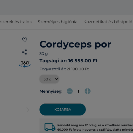
szerek és italok
Személyes higiénia
Kozmetikai-és bőrápol
favorite
Cordyceps por
share
30 g
Tagsági ár: 16 555.00 Ft
Fogyasztói ár:
21 190.00 Ft
Mennyiség:
arrow_forward_ios
KOSÁRBA
local_shipping
Rendeld meg ma 12 óráig, és a következő munkana
60.000 Ft felett ingyenes a szállítás, alatta mindö