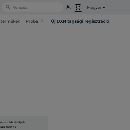
person
shopping_cart
Search
chevron_right
ó termékek
Próba csomag
Új DXN tagsági regisztráció
pon kiszállítjuk.
ssze 600 Ft.