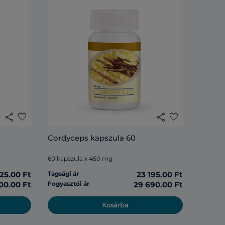
share
favorite
share
favorite
Cordyceps kapszula 60
60 kapszula x 450 mg
125.00 Ft
Tagsági ár
23 195.00 Ft
00.00 Ft
Fogyasztói ár
29 690.00 Ft
Kosárba