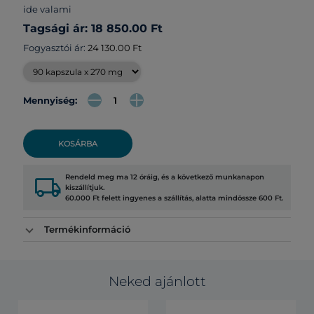
ide valami
Tagsági ár: 18 850.00 Ft
Fogyasztói ár:
24 130.00 Ft
Mennyiség:
KOSÁRBA
local_shipping
Rendeld meg ma 12 óráig, és a következő munkanapon
kiszállítjuk.
60.000 Ft felett ingyenes a szállítás, alatta mindössze 600 Ft.
Termékinformáció
Neked ajánlott