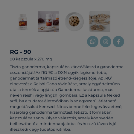
RG - 90
90 kapszula x 270 mg
Tiszta ganoderma, kapszulába zárvaVálaszd a ganoderma
esszenciáját! Az RG-90 a DXN egyik legismertebb,
ganodermát tartalmazó étrend-kiegészítője. Az „RG”
elnevezés a Reishi Gano rövidítése, amely egyértelműen
utal a termék alapjára: a Ganoderma lucidumra, más
néven reishi vagy lingzhi gombára. Ez a kapszula Neked
szól, ha a tudatos életmódban is az egyszerű, átlátható
megoldásokat keresed. Nincs benne felesleges összetevő,
kizárólag ganoderma termőtest, letisztult formában,
kapszulába zárva. Olyan választás, amely könnyedén
beilleszthető a mindennapjaidba, és hosszú távon is jól
illeszkedik egy tudatos rutinba.