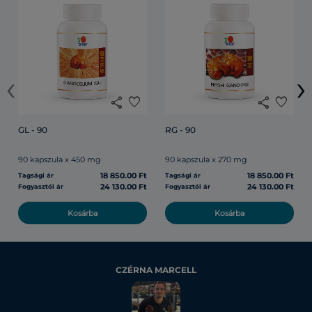
‹
›
share
favorite
share
favorite
GL - 90
RG - 90
90 kapszula x 450 mg
90 kapszula x 270 mg
18 850.00 Ft
18 850.00 Ft
Tagsági ár
Tagsági ár
24 130.00 Ft
24 130.00 Ft
Fogyasztói ár
Fogyasztói ár
Kosárba
Kosárba
CZÉRNA MARCELL