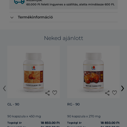
local_shipping
kiszállítjuk.
60.000 Ft felett ingyenes a szállítás, alatta mindössze 600 Ft.
Termékinformáció
Neked ajánlott
‹
›
share
favorite
share
favorite
GL - 90
RG - 90
90 kapszula x 450 mg
90 kapszula x 270 mg
18 850.00 Ft
18 850.00 Ft
Tagsági ár
Tagsági ár