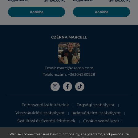
24 130.00 Ft
24 130.00 Ft
Fogyasztói ár
Fogyasztói ár
Kosárba
Kosárba
CZÉRNA MARCELL
Email: marci@czerna.com
Telefonszám: +36304280228
Felhasználási feltételek
Tagsági szabályzat
|
|
Visszaküldési szabályzat
Adatvédelmi szabályzat
|
|
Szállítási és fizetési feltételek
Cookie szabályzat
|
|
Adatvédelmi tájékoztató
We use cookies to ensure basic functionality, analyze traffic, and personalize