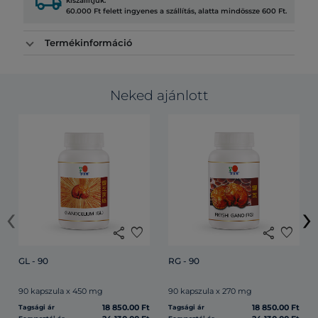
local_shipping
kiszállítjuk.
60.000 Ft felett ingyenes a szállítás, alatta mindössze 600 Ft.
Termékinformáció
Neked ajánlott
‹
›
share
favorite
share
favorite
GL - 90
RG - 90
90 kapszula x 450 mg
90 kapszula x 270 mg
18 850.00 Ft
18 850.00 Ft
Tagsági ár
Tagsági ár