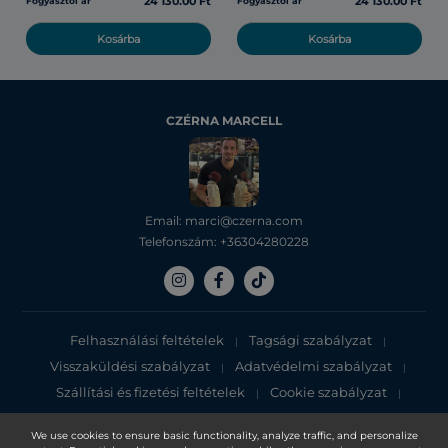
24 130.00 Ft
24 130.00 Ft
Fogyasztói ár
Fogyasztói ár
Kosárba
Kosárba
CZÉRNA MARCELL
Email: marci@czerna.com
Telefonszám: +36304280228
Felhasználási feltételek
Tagsági szabályzat
|
|
Visszaküldési szabályzat
Adatvédelmi szabályzat
|
|
Szállítási és fizetési feltételek
Cookie szabályzat
|
|
Adatvédelmi tájékoztató
We use cookies to ensure basic functionality, analyze traffic, and personalize