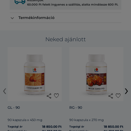
local_shipping
kiszállítjuk.
60.000 Ft felett ingyenes a szállítás, alatta mindössze 600 Ft.
Termékinformáció
Neked ajánlott
‹
›
share
favorite
share
favorite
GL - 90
RG - 90
90 kapszula x 450 mg
90 kapszula x 270 mg
18 850.00 Ft
18 850.00 Ft
Tagsági ár
Tagsági ár