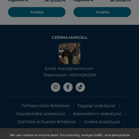
24 130.00 Ft
24 130.00 Ft
Fogyasztói ár
Fogyasztói ár
Kosárba
Kosárba
CZÉRNA MARCELL
Email: marci@czerna.com
Telefonszám: +36304280228
Felhasználási feltételek
Tagsági szabályzat
|
|
Visszaküldési szabályzat
Adatvédelmi szabályzat
|
|
Szállítási és fizetési feltételek
Cookie szabályzat
|
|
Adatvédelmi tájékoztató
We use cookies to ensure basic functionality, analyze traffic, and personalize