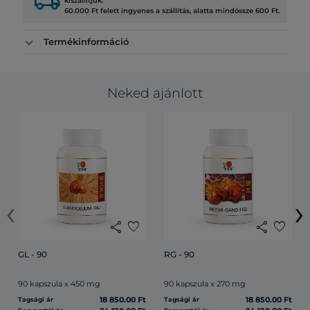
local_shipping
kiszállítjuk.
60.000 Ft felett ingyenes a szállítás, alatta mindössze 600 Ft.
Termékinformáció
Neked ajánlott
‹
›
share
favorite
share
favorite
GL - 90
RG - 90
90 kapszula x 450 mg
90 kapszula x 270 mg
18 850.00 Ft
18 850.00 Ft
Tagsági ár
Tagsági ár