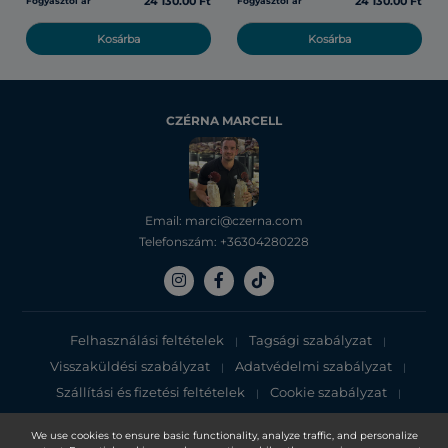
24 130.00 Ft
24 130.00 Ft
Fogyasztói ár
Fogyasztói ár
Kosárba
Kosárba
CZÉRNA MARCELL
Email: marci@czerna.com
Telefonszám: +36304280228
Felhasználási feltételek
Tagsági szabályzat
|
|
Visszaküldési szabályzat
Adatvédelmi szabályzat
|
|
Szállítási és fizetési feltételek
Cookie szabályzat
|
|
Adatvédelmi tájékoztató
We use cookies to ensure basic functionality, analyze traffic, and personalize