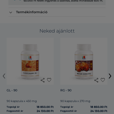
60.000 Ft felett ingyenes a szállítás, alatta mindössze 600 Ft.
Termékinformáció
Neked ajánlott
‹
›
share
favorite
share
favorite
GL - 90
RG - 90
90 kapszula x 450 mg
90 kapszula x 270 mg
18 850.00 Ft
18 850.00 Ft
Tagsági ár
Tagsági ár
24 130.00 Ft
24 130.00 Ft
Fogyasztói ár
Fogyasztói ár