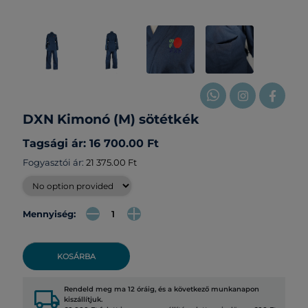
DXN Kimonó (M) sötétkék
Tagsági ár: 16 700.00 Ft
Fogyasztói ár:
21 375.00 Ft
Mennyiség:
KOSÁRBA
local_shipping
Rendeld meg ma 12 óráig, és a következő munkanapon
kiszállítjuk.