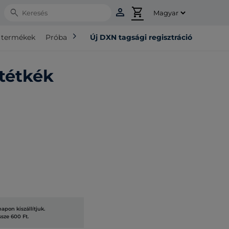
person
shopping_cart
Search
chevron_right
ó termékek
Próba csomag
Új DXN tagsági regisztráció
tétkék
pon kiszállítjuk.
ssze 600 Ft.