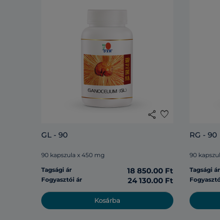
share
favorite
GL - 90
RG - 90
90 kapszula x 450 mg
90 kapszu
Tagsági ár
18 850.00 Ft
Tagsági á
Fogyasztói ár
24 130.00 Ft
Fogyasztó
Kosárba