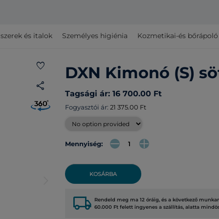
szerek és italok
Személyes higiénia
Kozmetikai-és bőrápol
favorite
DXN Kimonó (S) sö
share
Tagsági ár: 16 700.00 Ft
Fogyasztói ár:
21 375.00 Ft
Mennyiség:
KOSÁRBA
arrow_forward_ios
local_shipping
Rendeld meg ma 12 óráig, és a következő munkana
60.000 Ft felett ingyenes a szállítás, alatta mindö