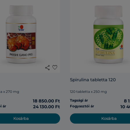
share
favorite
Spirulina tabletta 120
la x 270 mg
120 tabletta x 250 mg
r
18 850.00 Ft
Tagsági ár
8 
i ár
24 130.00 Ft
Fogyasztói ár
10 4
Kosárba
Kosárba