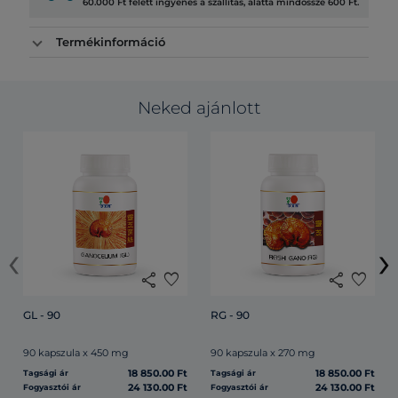
60.000 Ft felett ingyenes a szállítás, alatta mindössze 600 Ft.
Termékinformáció
Neked ajánlott
‹
›
share
favorite
share
favorite
GL - 90
RG - 90
90 kapszula x 450 mg
90 kapszula x 270 mg
18 850.00 Ft
18 850.00 Ft
Tagsági ár
Tagsági ár
24 130.00 Ft
24 130.00 Ft
Fogyasztói ár
Fogyasztói ár