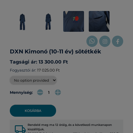
DXN Kimonó (10-11 év) sötétkék
Tagsági ár: 13 300.00 Ft
Fogyasztói ár:
17 025.00 Ft
Mennyiség:
KOSÁRBA
local_shipping
Rendeld meg ma 12 óráig, és a következő munkanapon
kiszállítjuk.